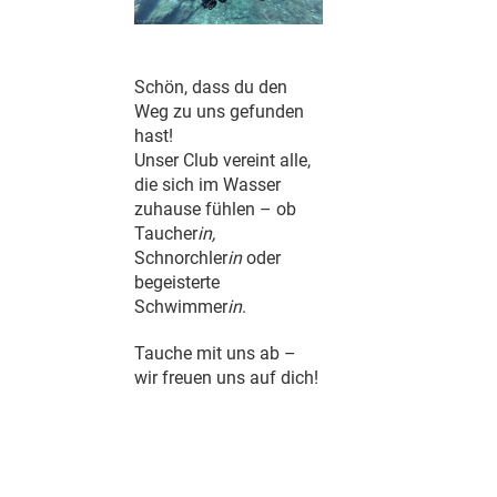
Schön, dass du den
Weg zu uns gefunden
hast!
Unser Club vereint alle,
die sich im Wasser
zuhause fühlen – ob
Taucher
in,
Schnorchler
in
oder
begeisterte
Schwimmer
in
.
Tauche mit uns ab –
wir freuen uns auf dich!